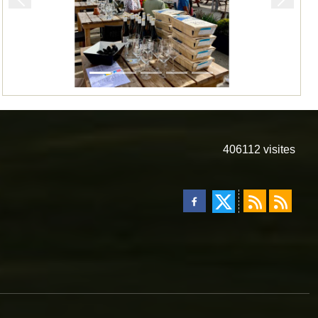
Précedent
Suivan
406112
visites