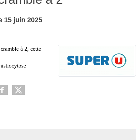
e
15
juin
2025
cramble à 2, cette
histiocytose
AUDI Vannes