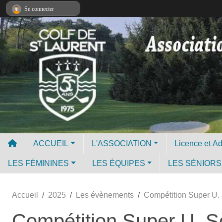
Panneau de gestion des cookies
Se connecter
ACCUEIL
L'ASSOCIATION
LES FÉMININES
LES ÉQUIPES
LES SÉNIORS
Accueil
2025
Les évènements
Compétition Super U.
Compétition Super U. S