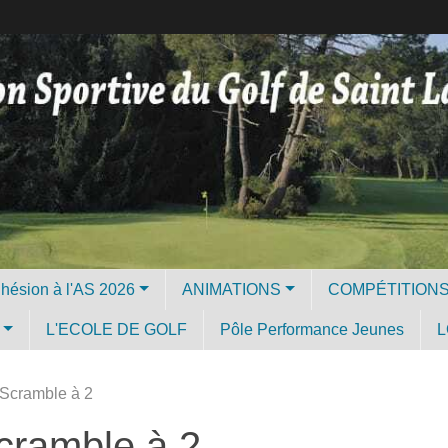
Licence et Adhésion à l'AS 2026
ANIMATIONS
COMPÉTITION
L'ECOLE DE GOLF
Pôle Performance Jeunes
L
 Scramble à 2
cramble à 2