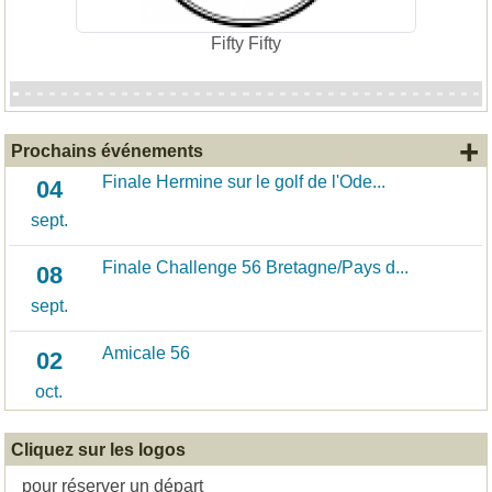
Fifty Fifty
+
Prochains événements
Finale Hermine sur le golf de l'Ode...
04
sept.
Finale Challenge 56 Bretagne/Pays d...
08
sept.
Amicale 56
02
oct.
Cliquez sur les logos
pour réserver un départ