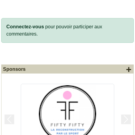
Connectez-vous
pour pouvoir participer aux
commentaires.
+
Sponsors
Précedent
Suiv