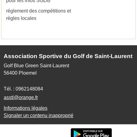
pour les infos SGDB
réglement des compétitions et
règles locales
Association Sportive du Golf de Saint-Laurent
Golf Blue Green Saint-Laurent
56400
Ploemel
Tél. :
0962148084
asstl@orange.fr
Informations légales
Signaler un contenu inapproprié