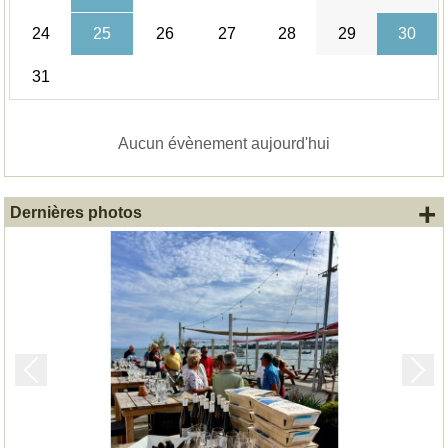
24
25
26
27
28
29
30
31
Aucun évènement aujourd'hui
+
Dernières photos
Précedent
Suiv