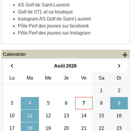
AS Golf de Saint Laurent
Golf de STL et sa boutique
Instagram AS Golf de Saint Laurent
Pôle Perf des jeunes sur facebook
Pôle Perf des jeunes sur Instagram
+
Calendrier
Août 2026
Lu
Ma
Me
Je
Ve
Sa
Di
1
2
3
4
5
6
7
8
9
10
11
12
13
14
15
16
17
18
19
20
21
22
23