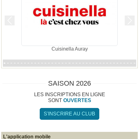
Précedent
Suiv
Cuisinella Auray
SAISON 2026
LES INSCRIPTIONS EN LIGNE
SONT
OUVERTES
S'INSCRIRE AU CLUB
L'application mobile