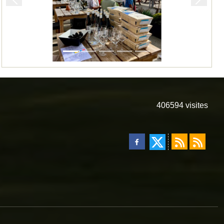
Précedent
Suivan
406594
visites