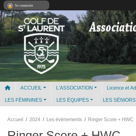
Panneau de gestion des cookies
Se connecter
ACCUEIL
L'ASSOCIATION
LES FÉMININES
LES ÉQUIPES
LES SÉNIORS
Accueil
2024
Les évènements
Ringer Score + HWC
Ringer Score + HWC