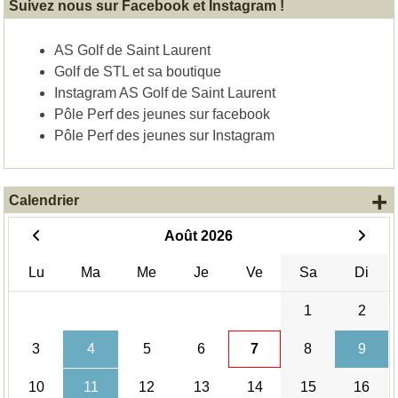
Suivez nous sur Facebook et Instagram !
AS Golf de Saint Laurent
Golf de STL et sa boutique
Instagram AS Golf de Saint Laurent
Pôle Perf des jeunes sur facebook
Pôle Perf des jeunes sur Instagram
+
Calendrier
Août 2026
Lu
Ma
Me
Je
Ve
Sa
Di
1
2
3
4
5
6
7
8
9
10
11
12
13
14
15
16