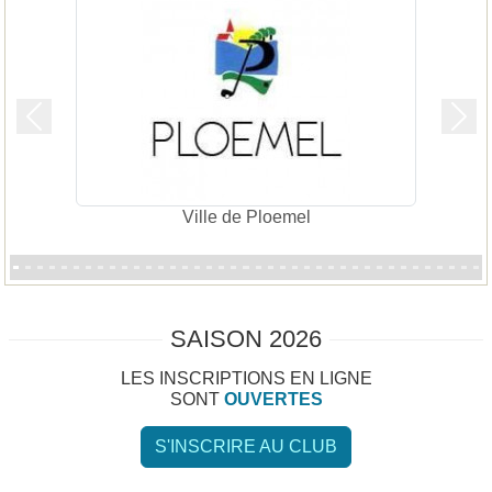
Précedent
Suiv
Ville de Ploemel
SAISON 2026
LES INSCRIPTIONS EN LIGNE
SONT
OUVERTES
S'INSCRIRE AU CLUB