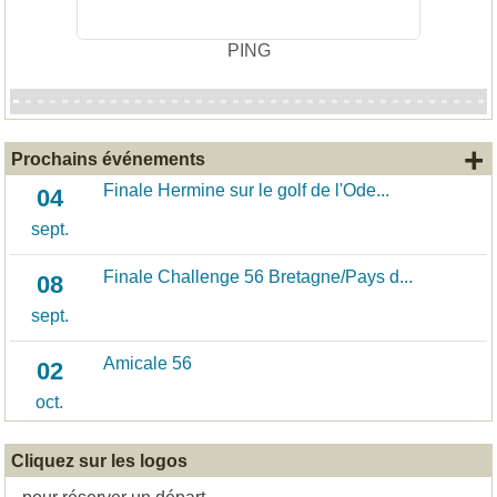
PING
+
Prochains événements
Finale Hermine sur le golf de l'Ode...
04
sept.
Finale Challenge 56 Bretagne/Pays d...
08
sept.
Amicale 56
02
oct.
Cliquez sur les logos