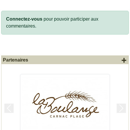
Connectez-vous
pour pouvoir participer aux
commentaires.
+
Partenaires
Précedent
Suiv