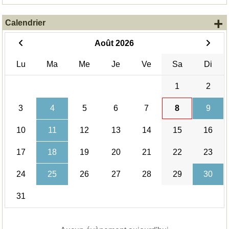
+
Calendrier
Août 2026
Lu
Ma
Me
Je
Ve
Sa
Di
1
2
3
4
5
6
7
8
9
10
11
12
13
14
15
16
17
18
19
20
21
22
23
24
25
26
27
28
29
30
31