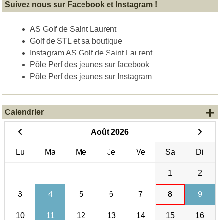
Suivez nous sur Facebook et Instagram !
AS Golf de Saint Laurent
Golf de STL et sa boutique
Instagram AS Golf de Saint Laurent
Pôle Perf des jeunes sur facebook
Pôle Perf des jeunes sur Instagram
+
Calendrier
Août 2026
Lu
Ma
Me
Je
Ve
Sa
Di
1
2
3
4
5
6
7
8
9
10
11
12
13
14
15
16