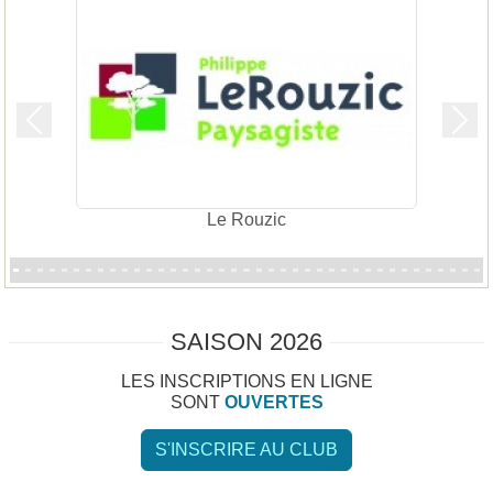
Précedent
Suiv
Le Rouzic
SAISON 2026
LES INSCRIPTIONS EN LIGNE
SONT
OUVERTES
S'INSCRIRE AU CLUB