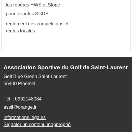
les repères HWS et Slope
pour les infos SGDB
réglement des compétitions et
règles locales
Association Sportive du Golf de Saint-Laurent
Golf Blue Green Saint-Laurent
56400
Ploemel
Tél. :
0962148084
asstl@orange.fr
Informations légales
Signaler un contenu inapproprié