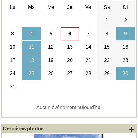
Lu
Ma
Me
Je
Ve
Sa
Di
1
2
3
4
5
6
7
8
9
10
11
12
13
14
15
16
17
18
19
20
21
22
23
24
25
26
27
28
29
30
31
Aucun évènement aujourd'hui
+
Dernières photos