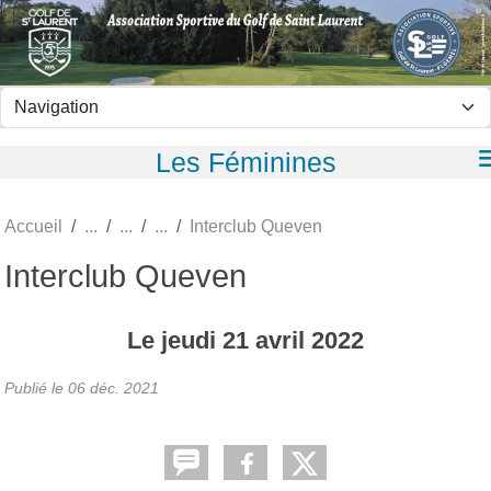
Panneau de gestion des cookies
Les Féminines
Accueil
Interclub Queven
Interclub Queven
Le
jeudi
21
avril
2022
Publié le
06 déc. 2021