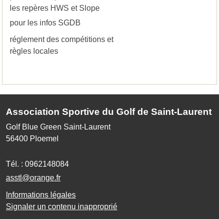
les repères HWS et Slope
pour les infos SGDB
réglement des compétitions et
règles locales
Association Sportive du Golf de Saint-Laurent
Golf Blue Green Saint-Laurent
56400
Ploemel
Tél. :
0962148084
asstl@orange.fr
Informations légales
Signaler un contenu inapproprié