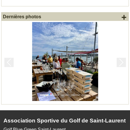
+
Dernières photos
Précedent
Suiv
Association Sportive du Golf de Saint-Laurent
Golf Blue Green Saint-Laurent