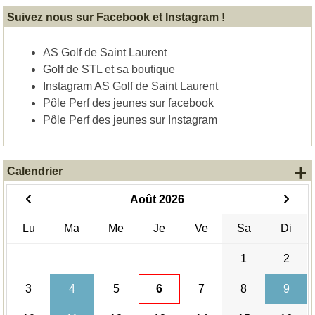
Suivez nous sur Facebook et Instagram !
AS Golf de Saint Laurent
Golf de STL et sa boutique
Instagram AS Golf de Saint Laurent
Pôle Perf des jeunes sur facebook
Pôle Perf des jeunes sur Instagram
+
Calendrier
Août 2026
Lu
Ma
Me
Je
Ve
Sa
Di
1
2
3
4
5
6
7
8
9