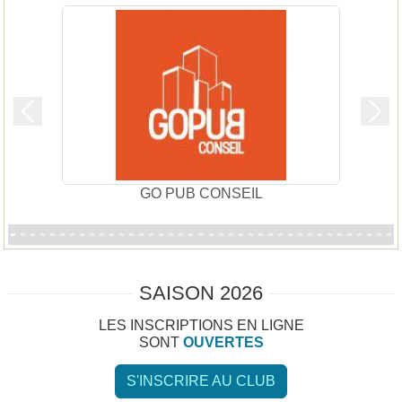
Précedent
Suiv
GO PUB CONSEIL
SAISON 2026
LES INSCRIPTIONS EN LIGNE
SONT
OUVERTES
S'INSCRIRE AU CLUB