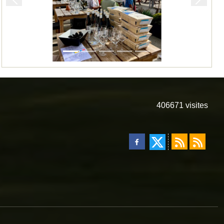
Précedent
Suivan
406671
visites