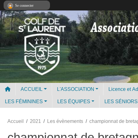
Panneau de gestion des cookies
Se connecter
ACCUEIL
L'ASSOCIATION
LES FÉMININES
LES ÉQUIPES
LES SÉNIORS
Accueil
2021
Les évènements
championnat de bretag
championnat de bretagn