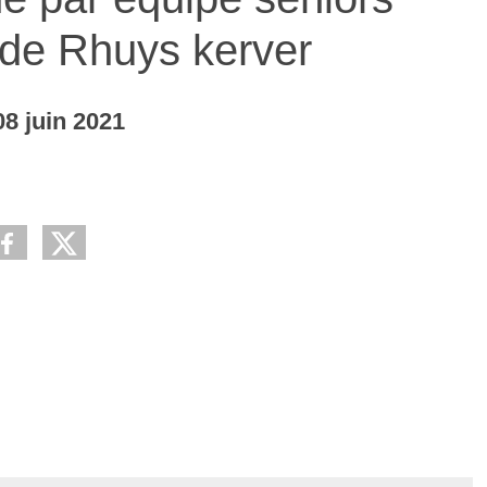
 de Rhuys kerver
08
juin
2021
Publimage