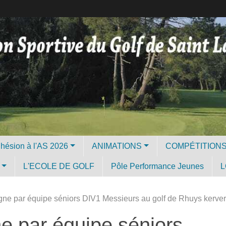
Licence et Adhésion à l'AS 2026
ANIMATIONS
COMPÉTITION
L'ECOLE DE GOLF
Pôle Performance Jeunes
L
ne par équipe séniors DIV1 Messieurs au golf de Rhuys kerver
e par équipe séniors