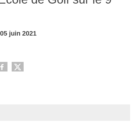
i
05
juin
2021
Illico Auray