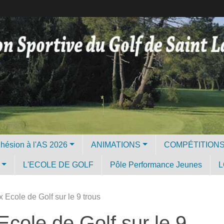
Licence et Adhésion à l'AS 2026
ANIMATIONS
COMPÉTITION
L'ECOLE DE GOLF
Pôle Performance Jeunes
L
Ecole de Golf sur le 9 trous
cole de Golf sur le 9