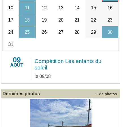
10
11
12
13
14
15
16
17
18
19
20
21
22
23
24
25
26
27
28
29
30
31
09
Compétition Les enfants du
AOÛT
soleil
le 09/08
Dernières photos
+ de photos