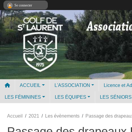
Panneau de gestion des cookies
Se connecter
ACCUEIL
L'ASSOCIATION
LES FÉMININES
LES ÉQUIPES
LES SÉNIORS
Accueil
2021
Les évènements
Passage des drapeaux 
Passage des drapeaux E