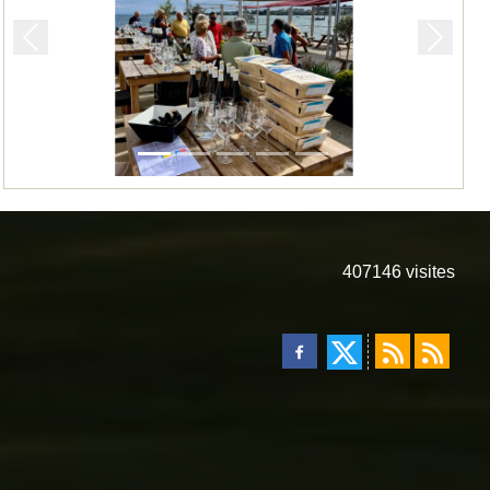
Précedent
Suivan
407146
visites