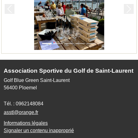
Précedent
Suiv
Association Sportive du Golf de Saint-Laurent
Golf Blue Green Saint-Laurent
56400
Ploemel
Tél. :
0962148084
asstl@orange.fr
Informations légales
Signaler un contenu inapproprié