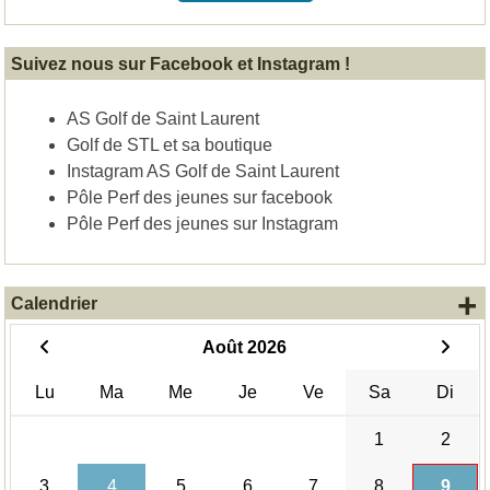
Suivez nous sur Facebook et Instagram !
AS Golf de Saint Laurent
Golf de STL et sa boutique
Instagram AS Golf de Saint Laurent
Pôle Perf des jeunes sur facebook
Pôle Perf des jeunes sur Instagram
+
Calendrier
Août 2026
Lu
Ma
Me
Je
Ve
Sa
Di
1
2
3
4
5
6
7
8
9