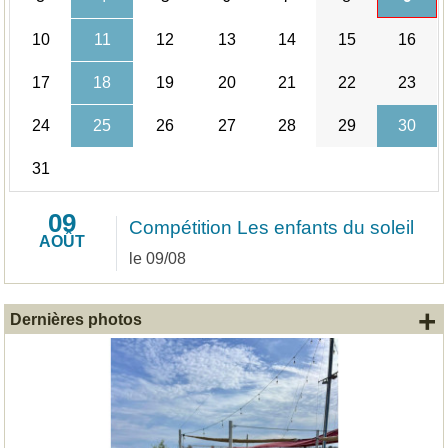
10
11
12
13
14
15
16
17
18
19
20
21
22
23
24
25
26
27
28
29
30
31
09
Compétition Les enfants du soleil
AOÛT
le 09/08
+
Dernières photos