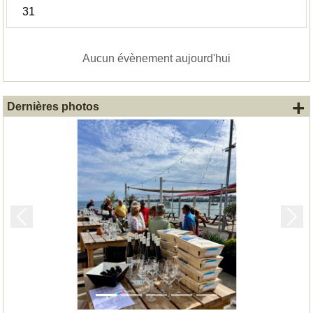
31
Aucun évènement aujourd'hui
+
Dernières photos
Précedent
Suiv