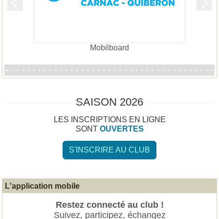
Précedent
Suiv
Mobilboard
SAISON 2026
LES INSCRIPTIONS EN LIGNE
SONT
OUVERTES
S'INSCRIRE AU CLUB
L'application mobile
Restez connecté au club !
Suivez, participez, échangez