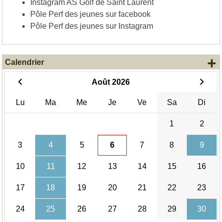
Instagram AS Golf de Saint Laurent
Pôle Perf des jeunes sur facebook
Pôle Perf des jeunes sur Instagram
+
Calendrier
Août 2026
Lu
Ma
Me
Je
Ve
Sa
Di
1
2
3
4
5
6
7
8
9
10
11
12
13
14
15
16
17
18
19
20
21
22
23
24
25
26
27
28
29
30