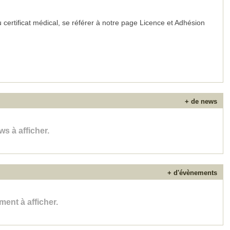
 certificat médical, se référer à notre page Licence et Adhésion
 mercredis de 9h30 à 11h30.
+ de news
s à afficher.
+ d'évènements
ent à afficher.