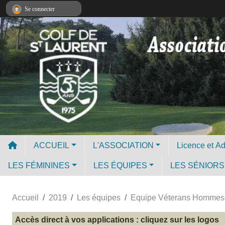
Panneau de gestion des cookies
Se connecter
ACCUEIL
L'ASSOCIATION
LES FÉMININES
LES ÉQUIPES
LES SÉNIORS
Accueil
2019
Les équipes
Equipe Véterans Hommes
Accès direct à vos applications : cliquez sur les logos