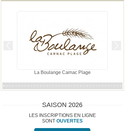
Précedent
Suivan
L'Hôtel du Golf de Saint Laurent à Ploem
SAISON 2026
148084
LES INSCRIPTIONS EN LIGNE
SONT
OUVERTES