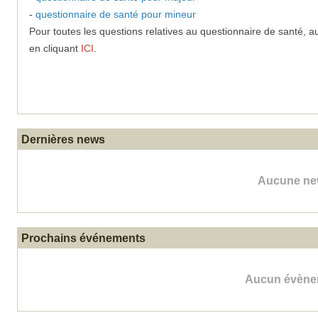
-
questionnaire de santé pour mineur
Pour toutes les questions relatives au questionnaire de santé, au
en cliquant
ICI
.
Les permanences du bureau de l’AS sont assurées tous les
Dernières news
Aucune new
Prochains événements
Aucun évènem