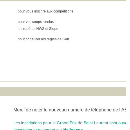
pour vous inscrire aux compétitions
pour vos coups rendus,
les repères HWS et Slope
pour consulter les régles de Golf
La Boulange Carnac Plage
Merci de noter le nouveau numéro de téléphone de l AS : 0962
Les inscriptions pour le Grand Prix de Saint Laurent sont ouvertes !
Inscription et paiement sur
Helloasso