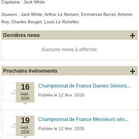
Capitaine : Jack White
Joueurs : Jack White, Arthur Le Niniven, Emmanuel Barret, Antonin
Roy, Charles Bouget, Louis Le Rohellec
+
Dernières news
Aucune news à afficher.
+
Prochains événements
16
Championnat de France Dames Séniors...
sept.
Publiée le
12 févr. 2026
2026
19
Championnat de France Messieurs sén...
sept.
Publiée le
12 févr. 2026
2026