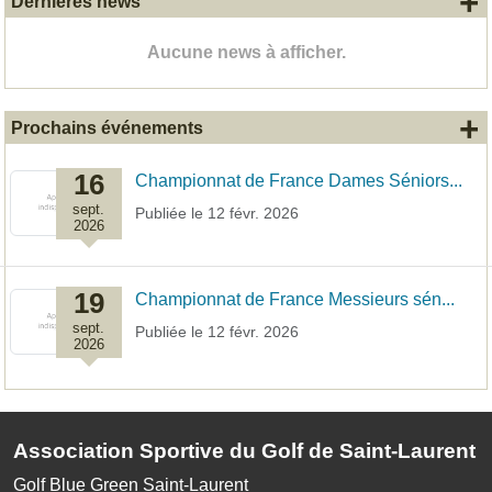
+
Dernières news
Aucune news à afficher.
+
Prochains événements
16
Championnat de France Dames Séniors...
sept.
Publiée le
12 févr. 2026
2026
19
Championnat de France Messieurs sén...
sept.
Publiée le
12 févr. 2026
2026
Association Sportive du Golf de Saint-Laurent
Golf Blue Green Saint-Laurent