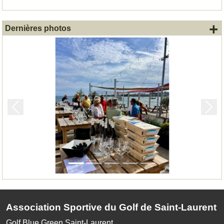
+
Dernières photos
Précedent
Suiv
Association Sportive du Golf de Saint-Laurent
Golf Blue Green Saint-Laurent